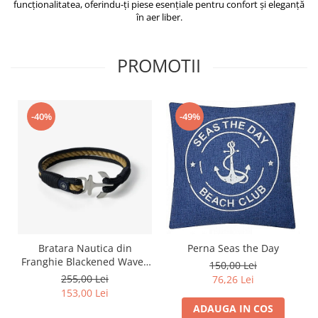
funcționalitatea, oferindu-ți piese esențiale pentru confort și eleganță
în aer liber.
PROMOTII
-40%
-49%
Bratara Nautica din
Perna Seas the Day
Franghie Blackened Waves
150,00 Lei
– Old Skipper
255,00 Lei
76,26 Lei
153,00 Lei
ADAUGA IN COS