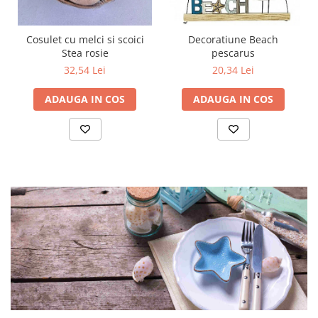
Cosulet cu melci si scoici
Decoratiune Beach
Stea rosie
pescarus
32,54 Lei
20,34 Lei
ADAUGA IN COS
ADAUGA IN COS