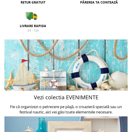
Figurine
RETUR GRATUIT
PĂREREA TA CONTEAZĂ
Barci, vapoare, ambarcatiuni
Pesti
LIVRARE RAPIDA
Decoratiuni care se agata
24 - 72h
Tablouri
Vezi colectia EVENIMENTE
Fie că organizezi o petrecere pe plajă, o croazieră specială sau un
festival nautic, aici vei găsi toate elementele necesare.