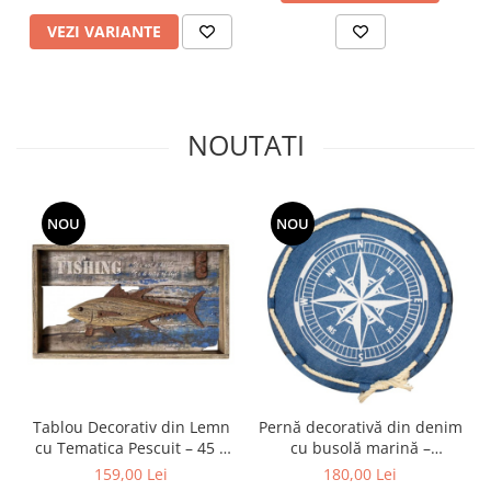
VEZI VARIANTE
NOUTATI
NOU
NOU
Tablou Decorativ din Lemn
Pernă decorativă din denim
cu Tematica Pescuit – 45 x
cu busolă marină –
26 x 3 cm
41x41x10 cm
159,00 Lei
180,00 Lei