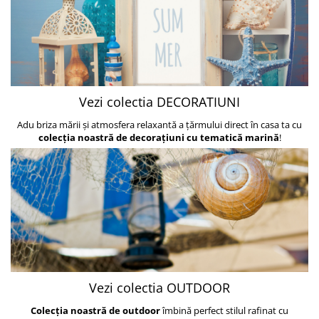
Vezi colectia DECORATIUNI
Adu briza mării și atmosfera relaxantă a țărmului direct în casa ta cu
colecția noastră de decorațiuni cu tematică marină
!
Vezi colectia OUTDOOR
Colecția noastră de outdoor
îmbină perfect stilul rafinat cu