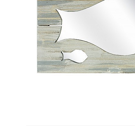
Barci, vapoare, ambarcatiuni
Pesti
Decoratiuni care se agata
Tablouri