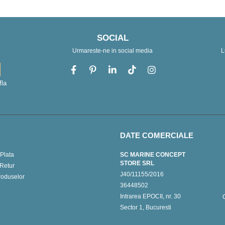
SOCIAL
Urmareste-ne in social media
L
fla
DATE COMERCIALE
Plata
SC MARINE CONCEPT
STORE SRL
 Retur
J40/11155/2016
roduselor
36448502
Intrarea EPOCII, nr. 30
Sector 1, Bucuresti