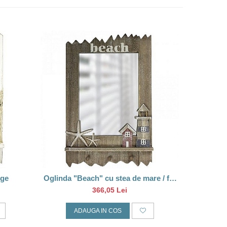
ige
Oglinda "Beach" cu stea de mare / far
Ogli
de coasta, 60 cm
366,05 Lei
ADAUGA IN COS
A