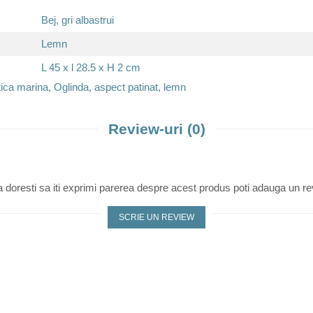
Bej, gri albastrui
Lemn
L 45 x l 28.5 x H 2 cm
ica marina, Oglinda, aspect patinat, lemn
Review-uri
(0)
 doresti sa iti exprimi parerea despre acest produs poti adauga un re
SCRIE UN REVIEW