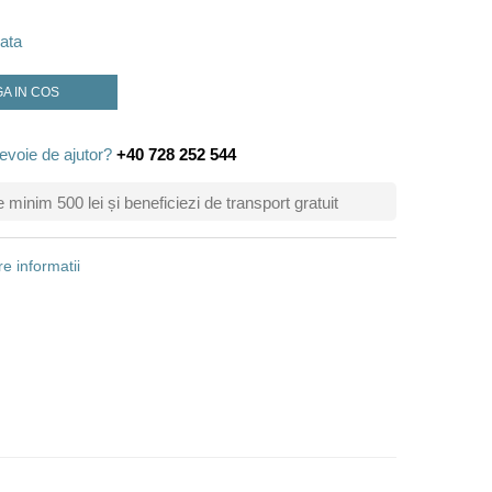
ata
A IN COS
evoie de ajutor?
+40 728 252 544
inim 500 lei și beneficiezi de transport gratuit
e informatii