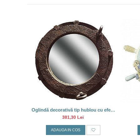
Oglindă decorativă tip hublou cu efect
de rugină – 35 cm
381,30 Lei
ADAUGA IN COS