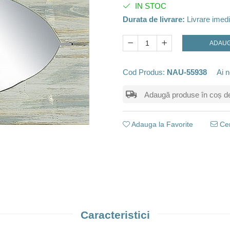
IN STOC
Durata de livrare:
Livrare imedi
ADAUG
Cod Produs:
NAU-55938
Ai n
Adaugă produse în coș de m
Adauga la Favorite
Cer
Caracteristici