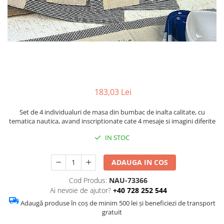
Figurine
Barci, vapoare, ambarcatiuni
Pesti
Decoratiuni care se agata
Tablouri
183,03 Lei
Set de 4 individualuri de masa din bumbac de inalta calitate, cu
tematica nautica, avand inscriptionate cate 4 mesaje si imagini diferite
IN STOC
ADAUGA IN COS
Cod Produs:
NAU-73366
Ai nevoie de ajutor?
+40 728 252 544
Adaugă produse în coș de minim 500 lei și beneficiezi de transport
gratuit