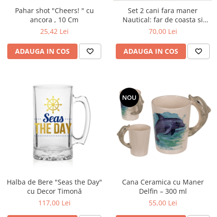
Pahar shot "Cheers! " cu
Set 2 cani fara maner
ancora , 10 Cm
Nautical: far de coasta si
ancora
25,42 Lei
70,00 Lei
ADAUGA IN COS
ADAUGA IN COS
NOU
Cana Ceramica cu Maner
Halba de Bere "Seas the Day"
Delfin – 300 ml
cu Decor Timonă
55,00 Lei
117,00 Lei