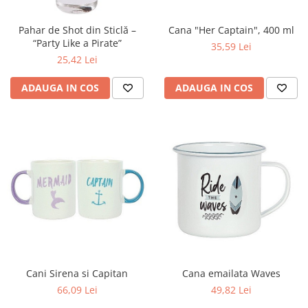
Figurine
Barci, vapoare, ambarcatiuni
Pahar de Shot din Sticlă –
Cana "Her Captain", 400 ml
Pesti
“Party Like a Pirate”
35,59 Lei
25,42 Lei
Decoratiuni care se agata
Tablouri
ADAUGA IN COS
ADAUGA IN COS
Cani Sirena si Capitan
Cana emailata Waves
66,09 Lei
49,82 Lei