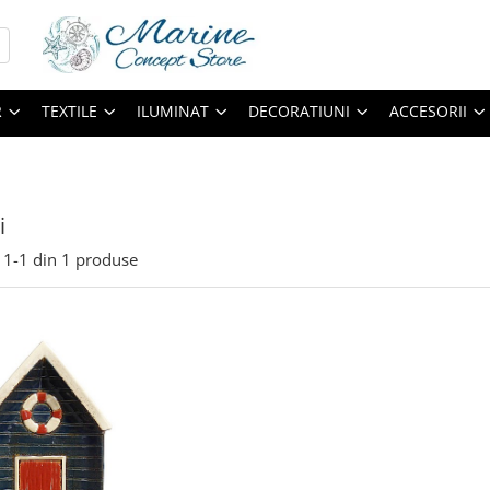
R
TEXTILE
ILUMINAT
DECORATIUNI
ACCESORII
i
1-
1
din
1
produse