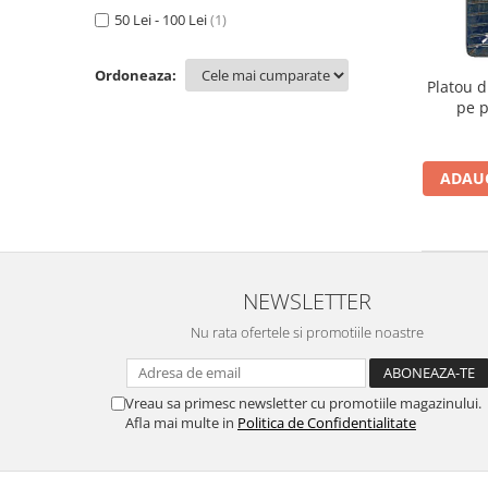
Figurine
50 Lei - 100 Lei
(1)
Barci, vapoare, ambarcatiuni
Pesti
Ordoneaza:
Platou 
Decoratiuni care se agata
pe p
Tablouri
ADAUG
NEWSLETTER
Nu rata ofertele si promotiile noastre
Vreau sa primesc newsletter cu promotiile magazinului.
Afla mai multe in
Politica de Confidentialitate