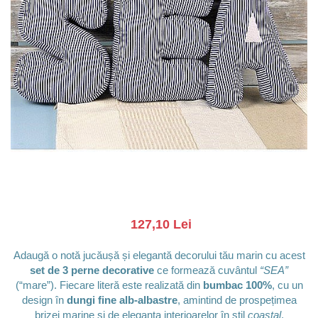
Barci, vapoare, ambarcatiuni
Pesti
Decoratiuni care se agata
Tablouri
127,10 Lei
Adaugă o notă jucăușă și elegantă decorului tău marin cu acest
set de 3 perne decorative
ce formează cuvântul
“SEA”
(“mare”). Fiecare literă este realizată din
bumbac 100%
, cu un
design în
dungi fine alb-albastre
, amintind de prospețimea
brizei marine și de eleganța interioarelor în stil
coastal
.