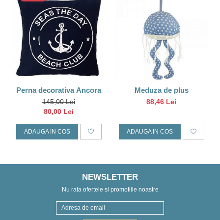
Perna decorativa Ancora
Meduza de plus
145,00 Lei
88,46 Lei
80,00 Lei
ADAUGA IN COS
ADAUGA IN COS
NEWSLETTER
Nu rata ofertele si promotiile noastre