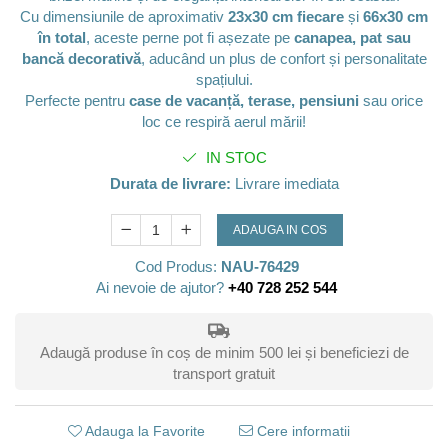
Cu dimensiunile de aproximativ
23x30 cm fiecare
și
66x30 cm
în total
, aceste perne pot fi așezate pe
canapea, pat sau
bancă decorativă
, aducând un plus de confort și personalitate
spațiului.
Perfecte pentru
case de vacanță, terase, pensiuni
sau orice
loc ce respiră aerul mării!
IN STOC
Durata de livrare:
Livrare imediata
ADAUGA IN COS
Cod Produs:
NAU-76429
Ai nevoie de ajutor?
+40 728 252 544
Adaugă produse în coș de minim 500 lei și beneficiezi de
transport gratuit
Adauga la Favorite
Cere informatii