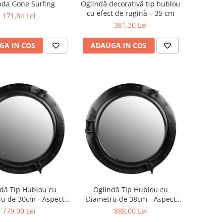
nda Gone Surfing
Oglindă decorativă tip hublou
cu efect de rugină – 35 cm
171,84 Lei
381,30 Lei
GA IN COS
ADAUGA IN COS
dă Tip Hublou cu
Oglindă Tip Hublou cu
u de 30cm - Aspect
Diametru de 38cm - Aspect
Autentic
Autentic
779,00 Lei
888,00 Lei