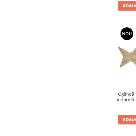
ADAUG
NOU
Oglindă 
în formă 
stea d
ADAUG