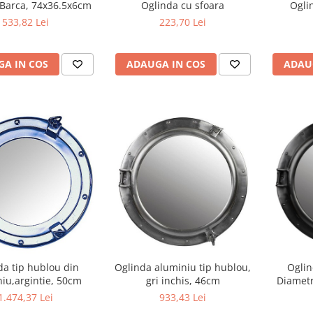
 Barca, 74x36.5x6cm
Oglinda cu sfoara
Ogli
533,82 Lei
223,70 Lei
A IN COS
ADAUGA IN COS
ADAU
da tip hublou din
Oglinda aluminiu tip hublou,
Oglin
iu,argintie, 50cm
gri inchis, 46cm
Diametr
1.474,37 Lei
933,43 Lei