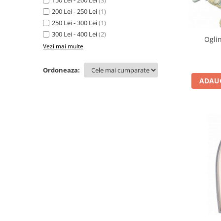
Figurine
150 Lei - 200 Lei
(3)
200 Lei - 250 Lei
(1)
Barci, vapoare, ambarcatiuni
250 Lei - 300 Lei
(1)
Pesti
300 Lei - 400 Lei
(2)
Ogli
Decoratiuni care se agata
Vezi mai multe
Tablouri
Ordoneaza:
ADAUG