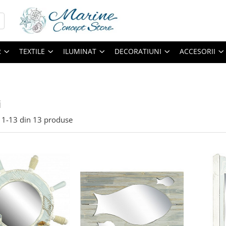
R
TEXTILE
ILUMINAT
DECORATIUNI
ACCESORII
i
1-
13
din
13
produse