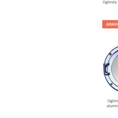
Oglinda
ADAUG
Oglin
alumin