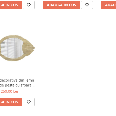
A IN COS
ADAUGA IN COS
ADAU
decorativă din lemn
de pește cu sfoară și
e mare – 56x30 cm
250,00 Lei
A IN COS