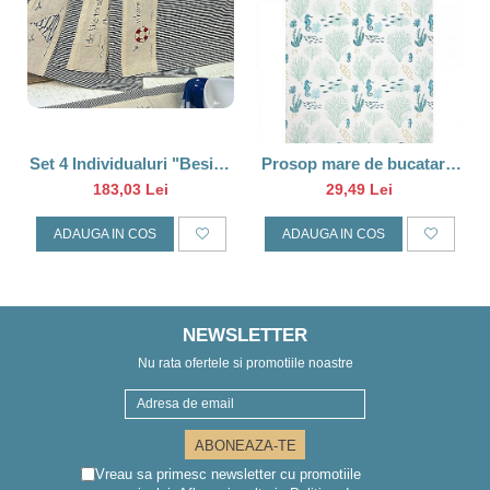
Set 4 Individualuri "Beside
Prosop mare de bucatarie
Seaside", 48cm
Corali
183,03 Lei
29,49 Lei
ADAUGA IN COS
ADAUGA IN COS
NEWSLETTER
Nu rata ofertele si promotiile noastre
Vreau sa primesc newsletter cu promotiile