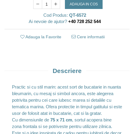
ADAUGA IN COS
Cod Produs:
QT-6572
Ai nevoie de ajutor?
+40 728 252 544
Adauga la Favorite
Cere informatii
Descriere
Practic si cu stil marin: acest sort de bucatarie in nuanta
bleumarin, cu mesaj si simbol ancora, este alegerea
potrivita pentru cei care iubesc marea si detaliile cu
tematica marina. Ofera protectie in timpul gatitului si este
usor de folosit atat in bucatarie, cat si la gratar.
Cu dimensiunile de
75 x 71 cm
, sortul acopera bine
zona frontala si se potriveste pentru utilizare zilnica.
Este si o idee inspirata de cadou pentru iubitorii de decor