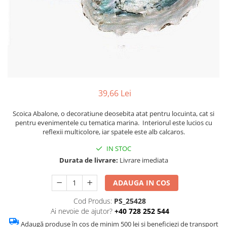
Figurine
Barci, vapoare, ambarcatiuni
Pesti
Decoratiuni care se agata
Tablouri
39,66 Lei
Scoica Abalone, o decoratiune deosebita atat pentru locuinta, cat si
pentru evenimentele cu tematica marina. Interiorul este lucios cu
reflexii multicolore, iar spatele este alb calcaros.
IN STOC
Durata de livrare:
Livrare imediata
ADAUGA IN COS
Cod Produs:
PS_25428
Ai nevoie de ajutor?
+40 728 252 544
Adaugă produse în coș de minim 500 lei și beneficiezi de transport