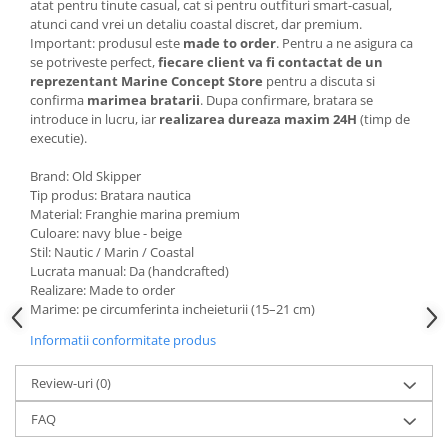
atat pentru tinute casual, cat si pentru outfituri smart-casual,
atunci cand vrei un detaliu coastal discret, dar premium.
Important: produsul este
made to order
. Pentru a ne asigura ca
se potriveste perfect,
fiecare client va fi contactat de un
reprezentant Marine Concept Store
pentru a discuta si
confirma
marimea bratarii
. Dupa confirmare, bratara se
introduce in lucru, iar
realizarea dureaza maxim 24H
(timp de
executie).
Brand: Old Skipper
Tip produs: Bratara nautica
Material: Franghie marina premium
Culoare: navy blue - beige
Stil: Nautic / Marin / Coastal
Lucrata manual: Da (handcrafted)
Realizare: Made to order
Marime: pe circumferinta incheieturii (15–21 cm)
Informatii conformitate produs
Review-uri
(0)
FAQ