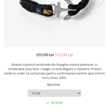
Figurine
Barci, vapoare, ambarcatiuni
Pesti
Decoratiuni care se agata
Tablouri
255,00 Lei
153,00 Lei
Bratara nautica handmade din franghie marina premium, in
combinatia navy blue + beige, cu look elegant si rezistent. Produs
made to order: te contactam pentru confirmarea marimii, apoi intra in
lucru (max. 24H).
Marime
:
IN STOC