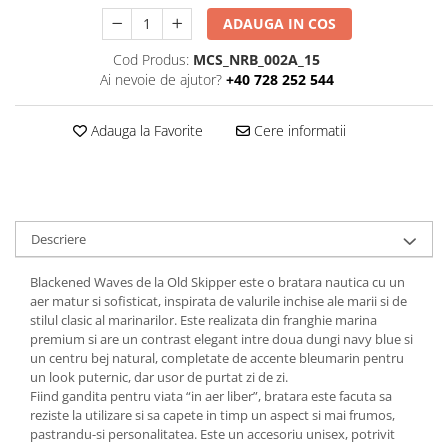
ADAUGA IN COS
Cod Produs:
MCS_NRB_002A_15
Ai nevoie de ajutor?
+40 728 252 544
Adauga la Favorite
Cere informatii
Descriere
Blackened Waves de la Old Skipper este o bratara nautica cu un
aer matur si sofisticat, inspirata de valurile inchise ale marii si de
stilul clasic al marinarilor. Este realizata din franghie marina
premium si are un contrast elegant intre doua dungi navy blue si
un centru bej natural, completate de accente bleumarin pentru
un look puternic, dar usor de purtat zi de zi.
Fiind gandita pentru viata “in aer liber”, bratara este facuta sa
reziste la utilizare si sa capete in timp un aspect si mai frumos,
pastrandu-si personalitatea. Este un accesoriu unisex, potrivit