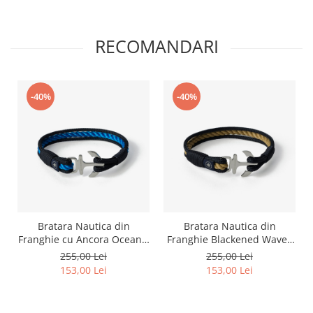
RECOMANDARI
-40%
-40%
Bratara Nautica din
Bratara Nautica din
Franghie cu Ancora Oceanic
Franghie Blackened Waves
– Old Skipper
– Old Skipper
255,00 Lei
255,00 Lei
153,00 Lei
153,00 Lei