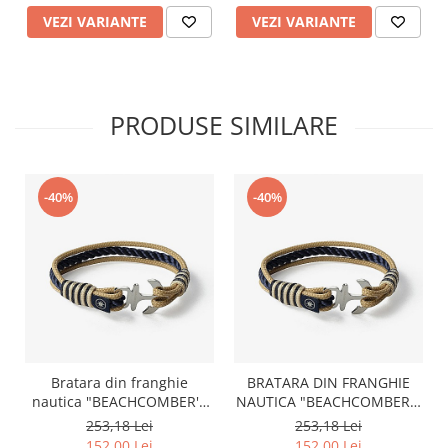
VEZI VARIANTE
VEZI VARIANTE
PRODUSE SIMILARE
-40%
-40%
Bratara din franghie
BRATARA DIN FRANGHIE
nautica "BEACHCOMBER'S
NAUTICA "BEACHCOMBER'S
BRAID", OLD SKIPPER,
BRAID", OLD SKIPPER,
253,18 Lei
253,18 Lei
marime S, 15 - 16 cm
MARIME M, 17 - 18 CM
152,00 Lei
152,00 Lei