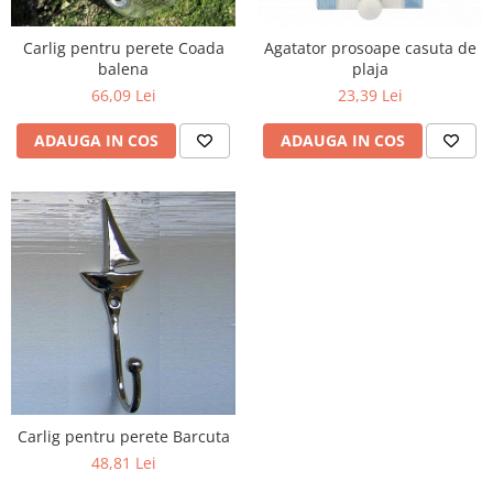
Figurine
Barci, vapoare, ambarcatiuni
Carlig pentru perete Coada
Agatator prosoape casuta de
Pesti
balena
plaja
66,09 Lei
23,39 Lei
Decoratiuni care se agata
Tablouri
ADAUGA IN COS
ADAUGA IN COS
Carlig pentru perete Barcuta
48,81 Lei