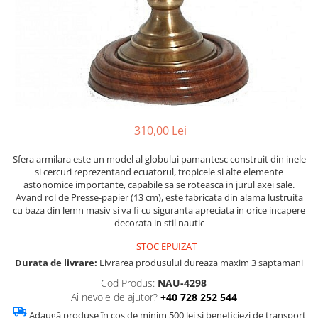
Figurine
Barci, vapoare, ambarcatiuni
Pesti
Decoratiuni care se agata
Tablouri
310,00 Lei
Sfera armilara este un model al globului pamantesc construit din inele
si cercuri reprezentand ecuatorul, tropicele si alte elemente
astonomice importante, capabile sa se roteasca in jurul axei sale.
Avand rol de Presse-papier (13 cm), este fabricata din alama lustruita
cu baza din lemn masiv si va fi cu siguranta apreciata in orice incapere
decorata in stil nautic
STOC EPUIZAT
Durata de livrare:
Livrarea produsului dureaza maxim 3 saptamani
Cod Produs:
NAU-4298
Ai nevoie de ajutor?
+40 728 252 544
Adaugă produse în coș de minim 500 lei și beneficiezi de transport