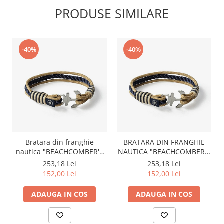
PRODUSE SIMILARE
-40%
-40%
Bratara din franghie
BRATARA DIN FRANGHIE
nautica "BEACHCOMBER'S
NAUTICA "BEACHCOMBER'S
BRAID", OLD SKIPPER,
BRAID", OLD SKIPPER,
253,18 Lei
253,18 Lei
marime S, 15 - 16 cm
MARIME M, 17 - 18 CM
152,00 Lei
152,00 Lei
ADAUGA IN COS
ADAUGA IN COS