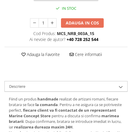
IN STOC
ADAUGA IN COS
Cod Produs:
MCS_NRB_003A_15
Ai nevoie de ajutor?
+40 728 252 544
Adauga la Favorite
Cere informatii
Descriere
Fiind un produs
handmade
realizat de artizani romani, fiecare
bratara se face
la comanda
. Pentru a ne asigura ca se potriveste
perfect,
fiecare client va fi contactat de un reprezentant
Marine Concept Store
pentru a discuta si confirma
marimea
bratarii
. Dupa confirmare, bratara se introduce imediat in lucru,
iar
realizarea dureaza maxim 24H
.