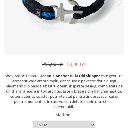
Figurine
Barci, vapoare, ambarcatiuni
Pesti
Decoratiuni care se agata
Tablouri
255,00 Lei
153,00 Lei
Ahoy, sailor! Bratara
Oceanic Anchor
de la
Old Skipper
este genul de
accesoriu care arata simplu, dar spune o poveste: doua dungi
bleumarin si o banda albastru ocean, inspirate de larg, completate de
un charm
ancora
in ton argintiu. Este o bratara din franghie nautica,
cu aer autentic coastal, potrivita atat pentru tinute casual, cat si
pentru momentele in care vrei un detaliu marin discret, dar
memorabil.
Marime
: