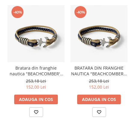
-40%
-40%
Bratara din franghie
BRATARA DIN FRANGHIE
nautica "BEACHCOMBER'S
NAUTICA "BEACHCOMBER'S
BRAID", OLD SKIPPER,
BRAID", OLD SKIPPER,
253,18 Lei
253,18 Lei
marime S, 15 - 16 cm
MARIME M, 17 - 18 CM
152,00 Lei
152,00 Lei
ADAUGA IN COS
ADAUGA IN COS