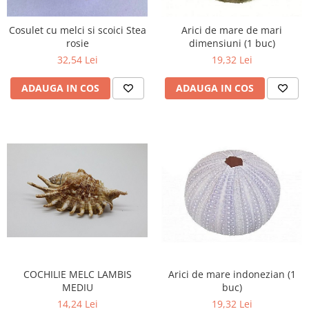
Figurine
Barci, vapoare, ambarcatiuni
Cosulet cu melci si scoici Stea
Arici de mare de mari
Pesti
rosie
dimensiuni (1 buc)
32,54 Lei
19,32 Lei
Decoratiuni care se agata
Tablouri
ADAUGA IN COS
ADAUGA IN COS
COCHILIE MELC LAMBIS
Arici de mare indonezian (1
MEDIU
buc)
14,24 Lei
19,32 Lei