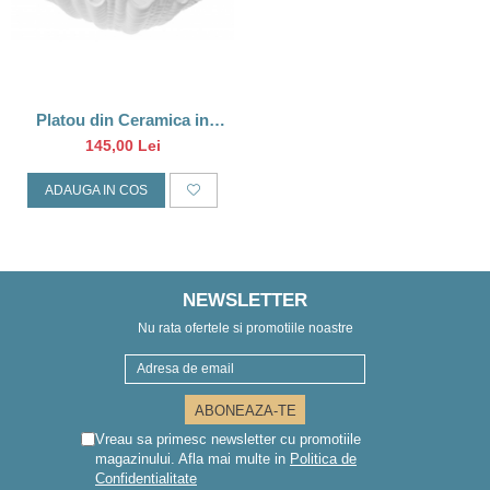
Platou din Ceramica in
Forma de Scoica – 28 x 19 x
145,00 Lei
9 cm
ADAUGA IN COS
NEWSLETTER
Nu rata ofertele si promotiile noastre
Vreau sa primesc newsletter cu promotiile
magazinului. Afla mai multe in
Politica de
Confidentialitate