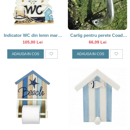
Barci, vapoare, ambarcatiuni
Pesti
Decoratiuni care se agata
Tablouri
Indicator WC din lemn marin
Carlig pentru perete Coada
cu pescăruș și barcă
balena
105,00 Lei
66,09 Lei
ADAUGA IN COS
ADAUGA IN COS