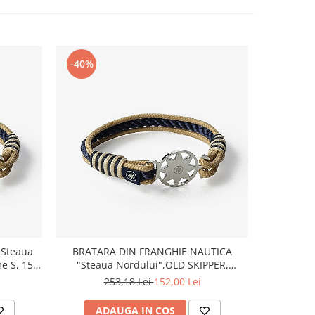
-40%
-40%
"Steaua
BRATARA DIN FRANGHIE NAUTICA
BRATAR
e S, 15 -
"Steaua Nordului",OLD SKIPPER,
"Steau
MARIME M, 17 - 18 CM
M
253,18 Lei
152,00 Lei
2
ADAUGA IN COS
AD