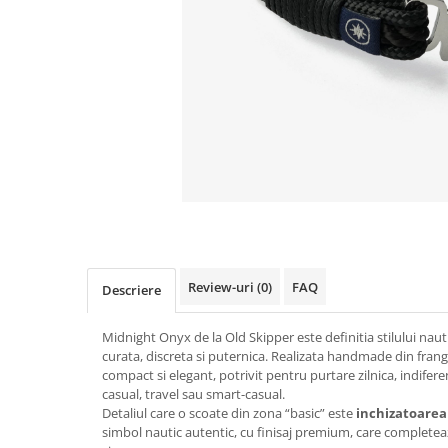
Figurine
Barci, vapoare, ambarcatiuni
Pesti
Decoratiuni care se agata
Tablouri
Review-uri
(0)
FAQ
Descriere
Midnight Onyx de la Old Skipper este definitia stilului nauti
curata, discreta si puternica. Realizata handmade din fran
compact si elegant, potrivit pentru purtare zilnica, indifere
casual, travel sau smart-casual.
Detaliul care o scoate din zona “basic” este
inchizatoarea
simbol nautic autentic, cu finisaj premium, care completeaz