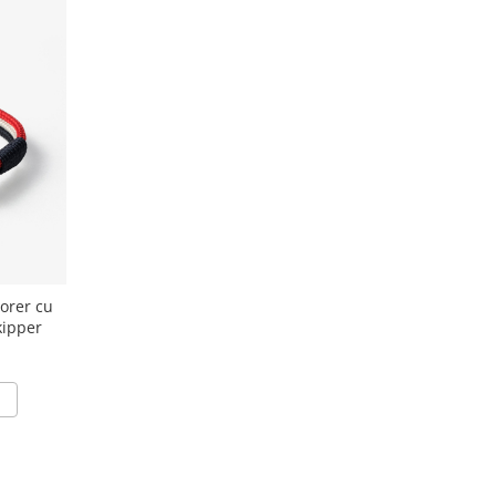
lorer cu
kipper