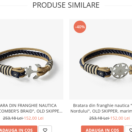
PRODUSE SIMILARE
-40%
ARA DIN FRANGHIE NAUTICA
Bratara din franghie nautica 
OMBER'S BRAID", OLD SKIPPER,
Nordului", OLD SKIPPER, marim
MARIME M, 17 - 18 CM
16 cm
253,18 Lei
152,00 Lei
253,18 Lei
152,00 Lei
ADAUGA IN COS
ADAUGA IN COS