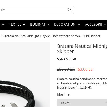
R
TEXTILE
ILUMINAT
DECORATIUNI
ACCESORII
 /
Bratara Nautica Midnight Onyx cu Inchizatoare Ancora – Old Skipper
Bratara Nautica Midni
Skipper
OLD SKIPPER
255,00 Lei
153,00 Lei
Bratara nautica handmade, realizat
inchizatoare tip ancora din inox. 
intra in lucru (max. 24H).
Marime
: