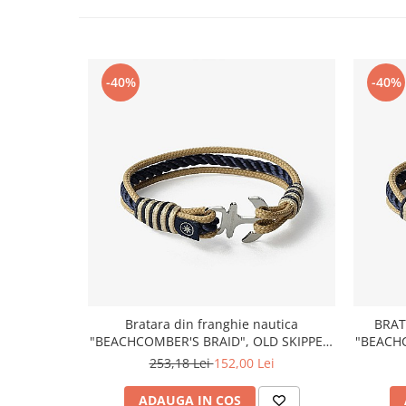
-40%
-40%
Bratara din franghie nautica
BRAT
"BEACHCOMBER'S BRAID", OLD SKIPPER,
"BEACHC
marime S, 15 - 16 cm
253,18 Lei
152,00 Lei
ADAUGA IN COS