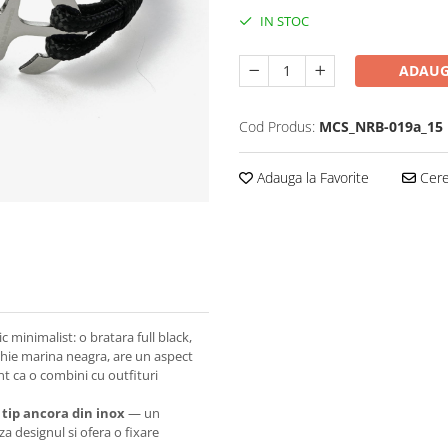
IN STOC
ADAUG
Cod Produs:
MCS_NRB-019a_15
Adauga la Favorite
Cere 
c minimalist: o bratara full black,
ghie marina neagra, are un aspect
nt ca o combini cu outfituri
 tip ancora din inox
— un
a designul si ofera o fixare