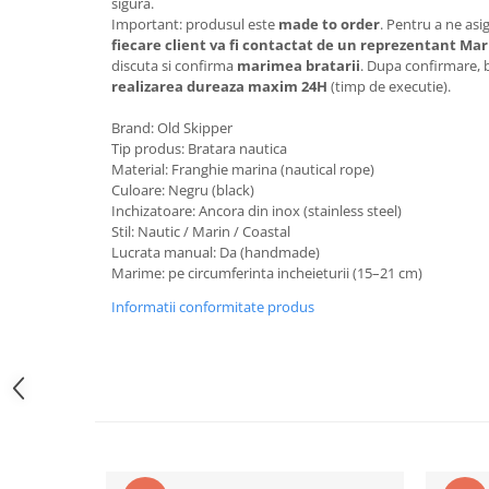
sigura.
Important: produsul este
made to order
. Pentru a ne asi
fiecare client va fi contactat de un reprezentant Ma
discuta si confirma
marimea bratarii
. Dupa confirmare, b
realizarea dureaza maxim 24H
(timp de executie).
Brand: Old Skipper
Tip produs: Bratara nautica
Material: Franghie marina (nautical rope)
Culoare: Negru (black)
Inchizatoare: Ancora din inox (stainless steel)
Stil: Nautic / Marin / Coastal
Lucrata manual: Da (handmade)
Marime: pe circumferinta incheieturii (15–21 cm)
Informatii conformitate produs