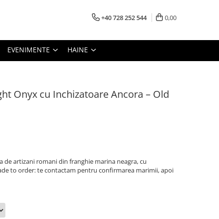
+40 728 252 544
0,00
EVENIMENTE
HAINE
ght Onyx cu Inchizatoare Ancora – Old
a de artizani romani din franghie marina neagra, cu
Made to order: te contactam pentru confirmarea marimii, apoi