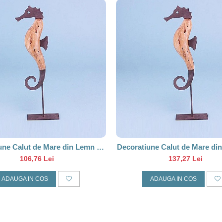
une Calut de Mare din Lemn pe
Decoratiune Calut de Mare di
Stativ Metalic, 28cm
Stativ Metalic, 38cm
106,76 Lei
137,27 Lei
ADAUGA IN COS
ADAUGA IN COS