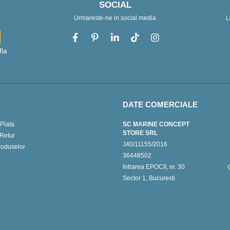
SOCIAL
Urmareste-ne in social media
L
fla
DATE COMERCIALE
Plata
SC MARINE CONCEPT
STORE SRL
 Retur
J40/11155/2016
roduselor
36448502
Intrarea EPOCII, nr. 30
Sector 1, Bucuresti