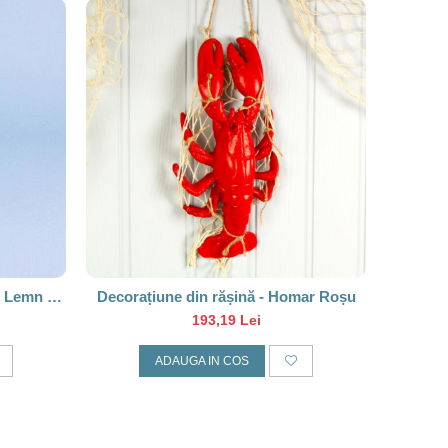
n Lemn pe
Decorațiune din rășină - Homar Roșu
193,19 Lei
ADAUGA IN COS