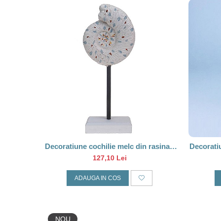
Barci, vapoare, ambarcatiuni
Pesti
Decoratiuni care se agata
Tablouri
Decoratiune cochilie melc din rasina -
Decorati
22 CM
127,10 Lei
ADAUGA IN COS
NOU