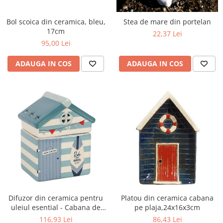
Figurine
Barci, vapoare, ambarcatiuni
Bol scoica din ceramica, bleu,
Stea de mare din portelan
Pesti
17cm
22,37 Lei
95,00 Lei
Decoratiuni care se agata
Tablouri
ADAUGA IN COS
ADAUGA IN COS
Difuzor din ceramica pentru
Platou din ceramica cabana
uleiul esential - Cabana de
pe plaja,24x16x3cm
plaja
116,93 Lei
86,43 Lei