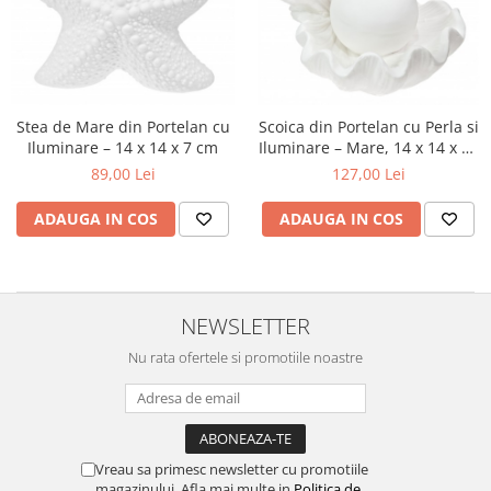
Stea de Mare din Portelan cu
Scoica din Portelan cu Perla si
Iluminare – 14 x 14 x 7 cm
Iluminare – Mare, 14 x 14 x 13
cm
89,00 Lei
127,00 Lei
ADAUGA IN COS
ADAUGA IN COS
NEWSLETTER
Nu rata ofertele si promotiile noastre
Vreau sa primesc newsletter cu promotiile
magazinului. Afla mai multe in
Politica de