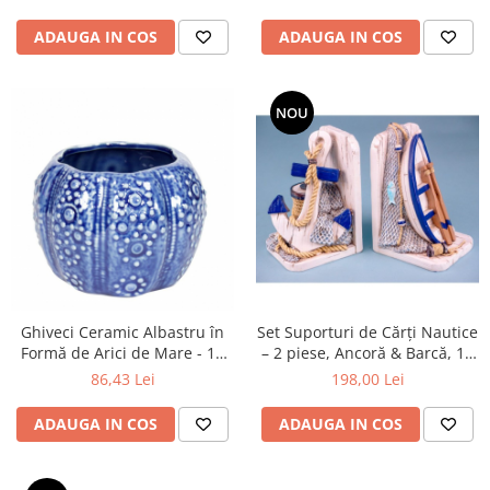
ADAUGA IN COS
ADAUGA IN COS
NOU
Ghiveci Ceramic Albastru în
Set Suporturi de Cărți Nautice
Formă de Arici de Mare - 10
– 2 piese, Ancoră & Barcă, 15
cm
cm, Polirasină
86,43 Lei
198,00 Lei
ADAUGA IN COS
ADAUGA IN COS