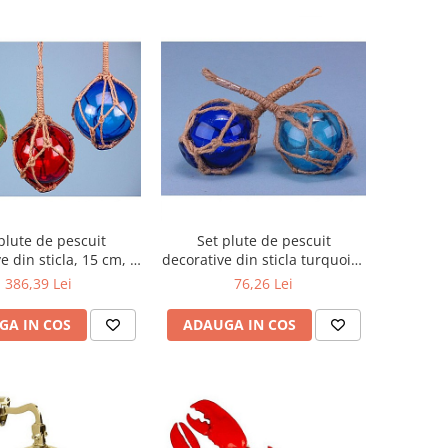
plute de pescuit
Set plute de pescuit
e din sticla, 15 cm, 3
decorative din sticla turquoise
asortate
si albastru, 5cm, 2 asortate
386,39 Lei
76,26 Lei
GA IN COS
ADAUGA IN COS