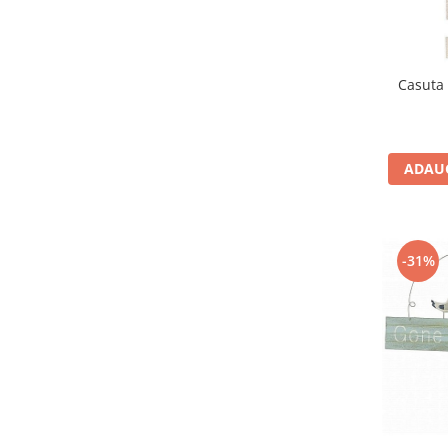
Figurine
Barci, vapoare, ambarcatiuni
Pesti
Casuta
Decoratiuni care se agata
Tablouri
ADAUG
-31%