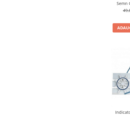
Semn G
49,
ADAUG
Indicat