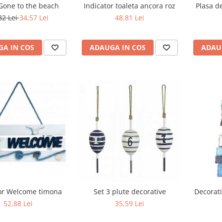
one to the beach
Indicator toaleta ancora roz
Plasa d
82 Lei
34,57 Lei
48,81 Lei
A IN COS
ADAUGA IN COS
ADAU
or Welcome timona
Set 3 plute decorative
Decorat
52,88 Lei
35,59 Lei