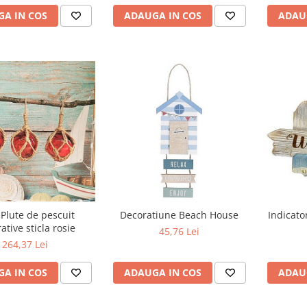
A IN COS
ADAUGA IN COS
ADAU
 Plute de pescuit
Decoratiune Beach House
Indicato
ative sticla rosie
45,76 Lei
264,37 Lei
A IN COS
ADAUGA IN COS
ADAU