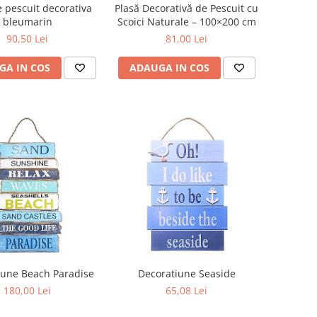
e pescuit decorativa
Plasă Decorativă de Pescuit cu
bleumarin
Scoici Naturale – 100×200 cm
90,50 Lei
81,00 Lei
GA IN COS
ADAUGA IN COS
iune Beach Paradise
Decoratiune Seaside
180,00 Lei
65,08 Lei