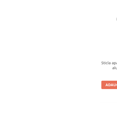
Sticla apa “Seas the day“,
al
ADAUG