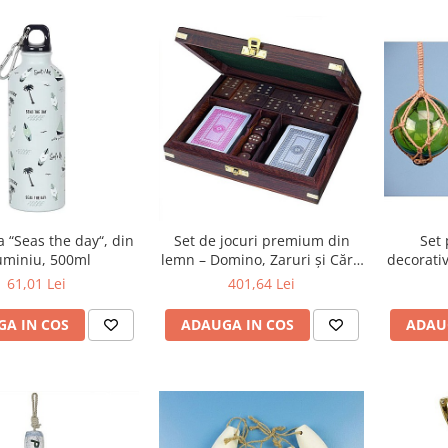
 din
Set de jocuri premium din
Set 
uminiu, 500ml
lemn – Domino, Zaruri și Cărți
decorativ
de Joc, în cutie Sheesham cu
61,01 Lei
401,64 Lei
inserții din alamă (21×18×5
cm)
A IN COS
ADAUGA IN COS
ADAU