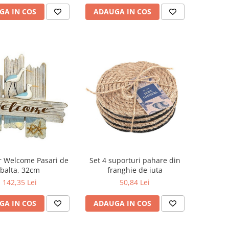
GA IN COS
ADAUGA IN COS
r Welcome Pasari de
Set 4 suporturi pahare din
balta, 32cm
franghie de iuta
142,35 Lei
50,84 Lei
GA IN COS
ADAUGA IN COS