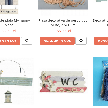
 de plaja My happy
Plasa decorativa de pescuit cu
Decoratiune 
place
plute, 2.5x1.5m
35,59 Lei
155,00 Lei
A IN COS
ADAUGA IN COS
ADAU