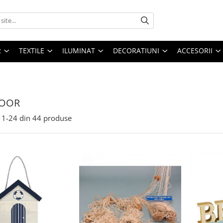
R
TEXTILE
ILUMINAT
DECORATIUNI
ACCESORII
OOR
1-
24
din
44
produse