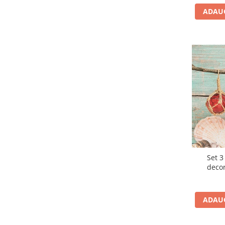
ADAUG
Set 3
decor
ADAUG