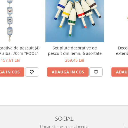
orativa de pescuit (4)
Set plute decorative de
Decor
 / alba, 70cm "POOL"
pescuit din lemn, 6 asortate
exteri
157,61 Lei
269,45 Lei
A IN COS
ADAUGA IN COS
ADAU
SOCIAL
Urmareste-ne in social media
Lu