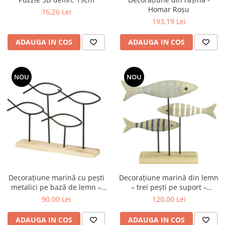
Homar Roșu
76,26 Lei
193,19 Lei
ADAUGA IN COS
ADAUGA IN COS
NOU
NOU
Decorațiune marină cu pești
Decorațiune marină din lemn
metalici pe bază de lemn –
– trei pești pe suport –
24x4x19 cm
20x4x17 cm
90,00 Lei
120,00 Lei
ADAUGA IN COS
ADAUGA IN COS