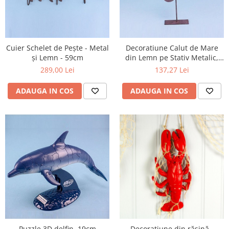
Cuier Schelet de Pește - Metal
Decoratiune Calut de Mare
și Lemn - 59cm
din Lemn pe Stativ Metalic,
38cm
289,00 Lei
137,27 Lei
ADAUGA IN COS
ADAUGA IN COS
Puzzle 3D delfin, 19cm
Decorațiune din rășină -