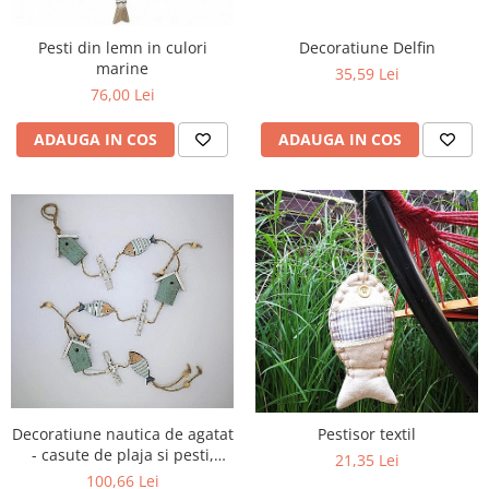
Figurine
Barci, vapoare, ambarcatiuni
Pesti din lemn in culori
Decoratiune Delfin
Pesti
marine
35,59 Lei
76,00 Lei
Decoratiuni care se agata
Tablouri
ADAUGA IN COS
ADAUGA IN COS
Decoratiune nautica de agatat
Pestisor textil
- casute de plaja si pesti,
21,35 Lei
100cm
100,66 Lei