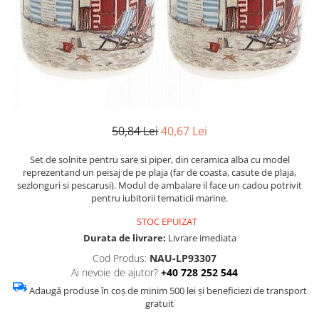
Figurine
Barci, vapoare, ambarcatiuni
Pesti
Decoratiuni care se agata
Tablouri
50,84 Lei
40,67 Lei
Set de solnite pentru sare si piper, din ceramica alba cu model
reprezentand un peisaj de pe plaja (far de coasta, casute de plaja,
sezlonguri si pescarusi). Modul de ambalare il face un cadou potrivit
pentru iubitorii tematicii marine.
STOC EPUIZAT
Durata de livrare:
Livrare imediata
Cod Produs:
NAU-LP93307
Ai nevoie de ajutor?
+40 728 252 544
Adaugă produse în coș de minim 500 lei și beneficiezi de transport
gratuit