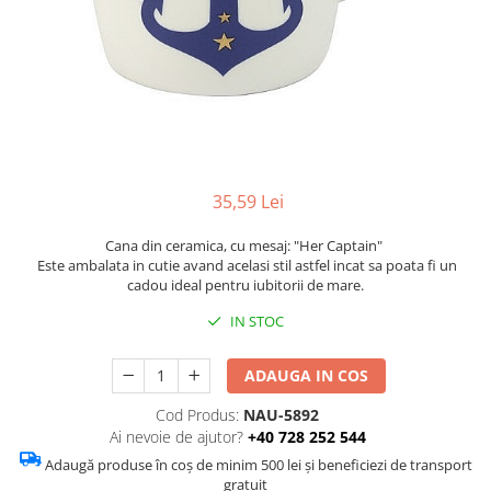
Figurine
Barci, vapoare, ambarcatiuni
Pesti
Decoratiuni care se agata
Tablouri
35,59 Lei
Cana din ceramica, cu mesaj: "Her Captain"
Este ambalata in cutie avand acelasi stil astfel incat sa poata fi un
cadou ideal pentru iubitorii de mare.
IN STOC
ADAUGA IN COS
Cod Produs:
NAU-5892
Ai nevoie de ajutor?
+40 728 252 544
Adaugă produse în coș de minim 500 lei și beneficiezi de transport
gratuit