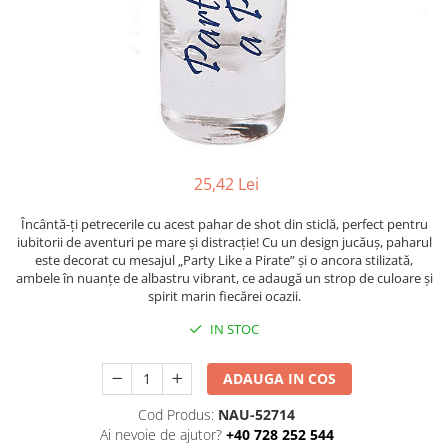
Figurine
Barci, vapoare, ambarcatiuni
Pesti
Decoratiuni care se agata
Tablouri
25,42 Lei
Încântă-ți petrecerile cu acest pahar de shot din sticlă, perfect pentru
iubitorii de aventuri pe mare și distracție! Cu un design jucăuș, paharul
este decorat cu mesajul „Party Like a Pirate” și o ancora stilizată,
ambele în nuanțe de albastru vibrant, ce adaugă un strop de culoare și
spirit marin fiecărei ocazii.
IN STOC
ADAUGA IN COS
Cod Produs:
NAU-52714
Ai nevoie de ajutor?
+40 728 252 544