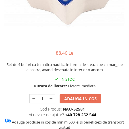
Figurine
Barci, vapoare, ambarcatiuni
Pesti
Decoratiuni care se agata
Tablouri
88,46 Lei
Set de 4 boluri cu tematica nautica in forma de stea, albe cu margine
albastra, avand desenata in interior o ancora
IN STOC
Durata de livrare:
Livrare imediata
ADAUGA IN COS
Cod Produs:
NAU-52581
Ai nevoie de ajutor?
+40 728 252 544
Adaugă produse în coș de minim 500 lei și beneficiezi de transport
gratuit