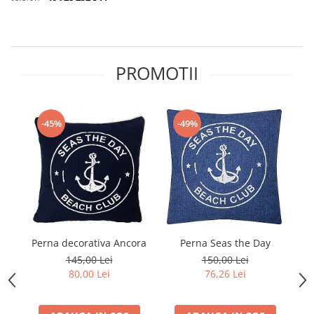
Figurine
Barci, vapoare, ambarcatiuni
Pesti
Decoratiuni care se agata
PROMOTII
Tablouri
-45%
-49%
Perna decorativa Ancora
Perna Seas the Day
145,00 Lei
150,00 Lei
80,00 Lei
76,26 Lei