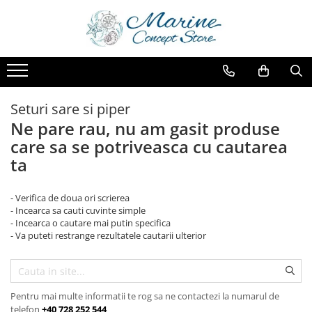
OUTDOOR
BUCATARIE
BAIE
MOBILIER
TEXTILE
ILUMINAT
DECORATIUNI
ACCESORII
EVENIMENTE
HAINE
Decoratiuni
Tavi si platouri
Accesorii
Oglinzi
Opritoare de usa - curent
Veioze
Vaze si boluri
Genti
Card Clips
Sepci si caciuli
Semne decor si directionare
Pahare si cani
Recipiente depozitare
Dulapuri
Prosoape pentru plaja si piscina
Ceasuri si termometre
Bijuterii
Pahare
Seturi sare si piper
Suporturi si individualuri
Suporturi Prosoape
Mese
Perne decorative
Rame foto
Accesorii pentru birou
Melci si scoici
Ne pare rau, nu am gasit produse
Boluri
Cuiere
Oglinzi
Breloc
care sa se potriveasca cu cautarea
ta
Ceainice si recipiente
Ceramica
Desfacatoare de sticle
Lumanari decorative si suporturi
- Verifica de doua ori scrierea
Farfurii
Plase de pescuit
- Incearca sa cauti cuvinte simple
- Incearca o cautare mai putin specifica
Textile
Casute de plaja
- Va puteti restrange rezultatele cautarii ulterior
Cufere si cutii
Far de coasta
Ancore, timone, colaci de salvare
Pentru mai multe informatii te rog sa ne contactezi la numarul de
telefon
+40 728 252 544