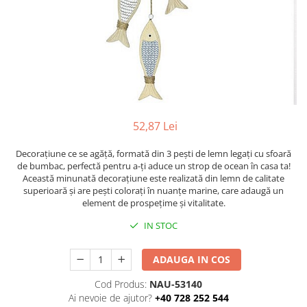
Figurine
Barci, vapoare, ambarcatiuni
Pesti
Decoratiuni care se agata
Tablouri
52,87 Lei
Decorațiune ce se agăță, formată din 3 pești de lemn legați cu sfoară
de bumbac, perfectă pentru a-ți aduce un strop de ocean în casa ta!
Această minunată decorațiune este realizată din lemn de calitate
superioară și are pești colorați în nuanțe marine, care adaugă un
element de prospețime și vitalitate.
IN STOC
ADAUGA IN COS
Cod Produs:
NAU-53140
Ai nevoie de ajutor?
+40 728 252 544