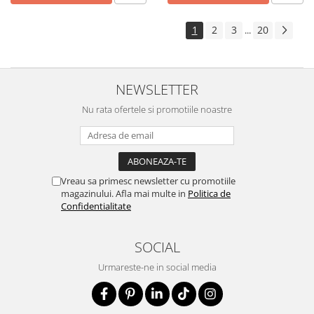
1
2
3
20
...
NEWSLETTER
Nu rata ofertele si promotiile noastre
Vreau sa primesc newsletter cu promotiile
magazinului. Afla mai multe in
Politica de
Confidentialitate
SOCIAL
Urmareste-ne in social media