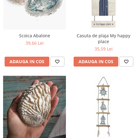
Scoica Abalone
Casuta de plaja My happy
place
39,66 Lei
35,59 Lei
ADAUGA IN COS
ADAUGA IN COS