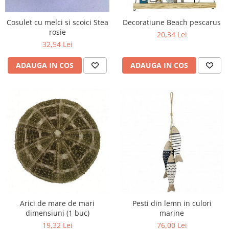
Figurine
Barci, vapoare, ambarcatiuni
Cosulet cu melci si scoici Stea
Decoratiune Beach pescarus
Pesti
rosie
20,34 Lei
32,54 Lei
Decoratiuni care se agata
Tablouri
ADAUGA IN COS
ADAUGA IN COS
Arici de mare de mari
Pesti din lemn in culori
dimensiuni (1 buc)
marine
19,32 Lei
76,00 Lei