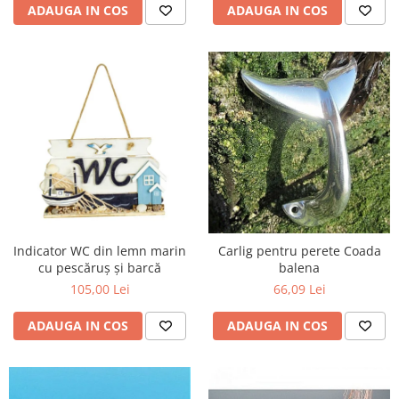
ADAUGA IN COS
ADAUGA IN COS
Indicator WC din lemn marin
Carlig pentru perete Coada
cu pescăruș și barcă
balena
105,00 Lei
66,09 Lei
ADAUGA IN COS
ADAUGA IN COS