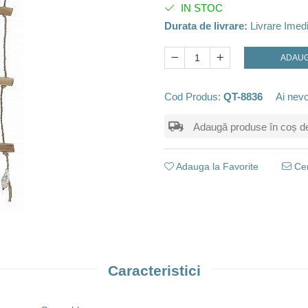
IN STOC
Durata de livrare:
Livrare Imed
ADAUG
Cod Produs:
QT-8836
Ai nevo
Adaugă produse în coș de m
Adauga la Favorite
Cer
Caracteristici