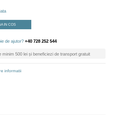
iata
A IN COS
ie de ajutor?
+40 728 252 544
inim 500 lei și beneficiezi de transport gratuit
e informatii