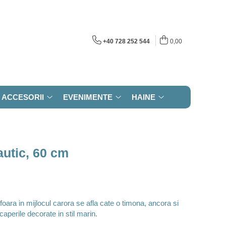
+40 728 252 544
0,00
ACCESORII
EVENIMENTE
HAINE
autic, 60 cm
oara in mijlocul carora se afla cate o timona, ancora si
caperile decorate in stil marin.