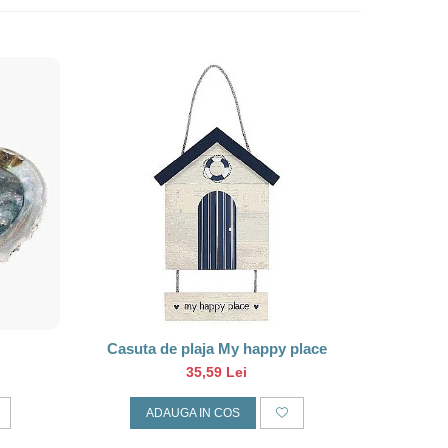
Casuta de plaja My happy place
Sc
35,59 Lei
ADAUGA IN COS
A