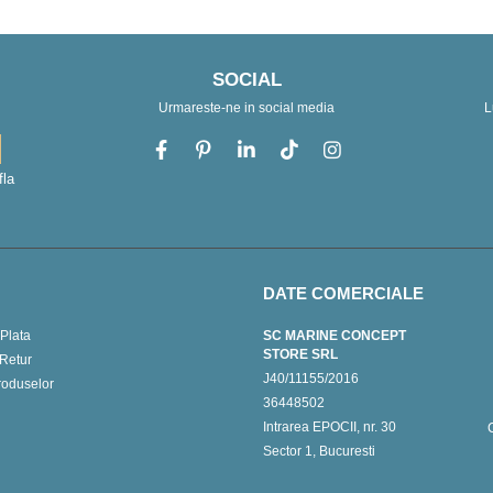
SOCIAL
Urmareste-ne in social media
L
fla
DATE COMERCIALE
Plata
SC MARINE CONCEPT
STORE SRL
 Retur
J40/11155/2016
roduselor
36448502
Intrarea EPOCII, nr. 30
Sector 1, Bucuresti