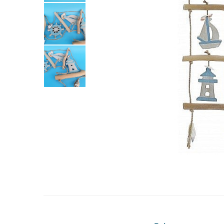
Barci, vapoare, ambarcatiuni
Pesti
Decoratiuni care se agata
Tablouri