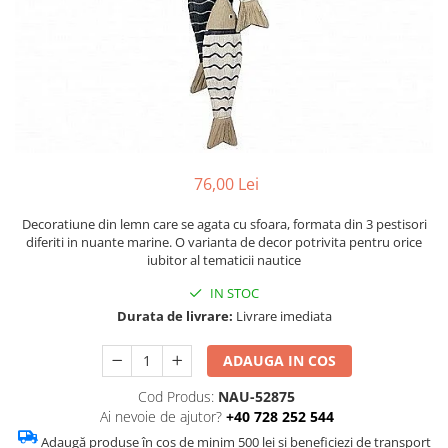
Figurine
Barci, vapoare, ambarcatiuni
Pesti
Decoratiuni care se agata
Tablouri
76,00 Lei
Decoratiune din lemn care se agata cu sfoara, formata din 3 pestisori
diferiti in nuante marine. O varianta de decor potrivita pentru orice
iubitor al tematicii nautice
IN STOC
Durata de livrare:
Livrare imediata
ADAUGA IN COS
Cod Produs:
NAU-52875
Ai nevoie de ajutor?
+40 728 252 544
Adaugă produse în coș de minim 500 lei și beneficiezi de transport