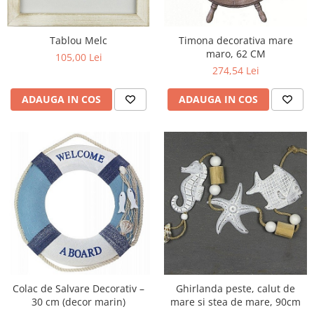
Tablou Melc
Timona decorativa mare
maro, 62 CM
105,00 Lei
274,54 Lei
ADAUGA IN COS
ADAUGA IN COS
Colac de Salvare Decorativ –
Ghirlanda peste, calut de
30 cm (decor marin)
mare si stea de mare, 90cm