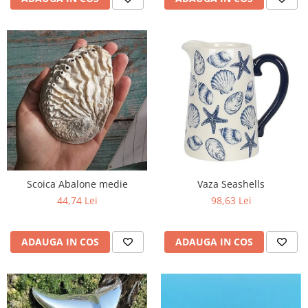
Scoica Abalone medie
Vaza Seashells
44,74 Lei
98,63 Lei
ADAUGA IN COS
ADAUGA IN COS