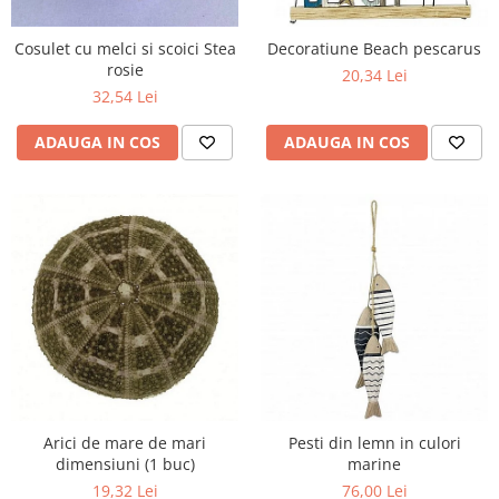
Figurine
Barci, vapoare, ambarcatiuni
Cosulet cu melci si scoici Stea
Decoratiune Beach pescarus
Pesti
rosie
20,34 Lei
32,54 Lei
Decoratiuni care se agata
Tablouri
ADAUGA IN COS
ADAUGA IN COS
Arici de mare de mari
Pesti din lemn in culori
dimensiuni (1 buc)
marine
19,32 Lei
76,00 Lei