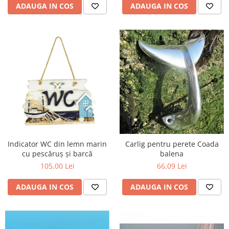
ADAUGA IN COS
ADAUGA IN COS
Indicator WC din lemn marin
Carlig pentru perete Coada
cu pescăruș și barcă
balena
105,00 Lei
66,09 Lei
ADAUGA IN COS
ADAUGA IN COS