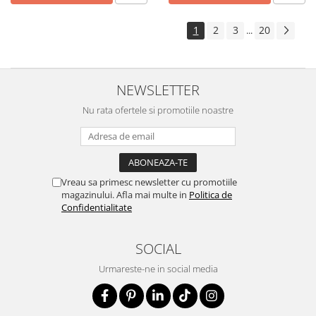
1
2
3
20
...
NEWSLETTER
Nu rata ofertele si promotiile noastre
Vreau sa primesc newsletter cu promotiile
magazinului. Afla mai multe in
Politica de
Confidentialitate
SOCIAL
Urmareste-ne in social media