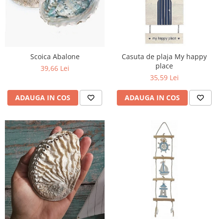
Scoica Abalone
Casuta de plaja My happy
place
39,66 Lei
35,59 Lei
ADAUGA IN COS
ADAUGA IN COS