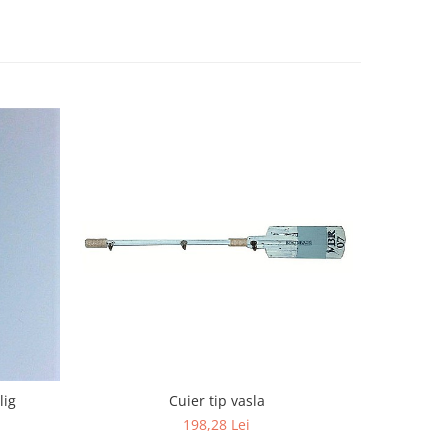
lig
Cuier tip vasla
Agatato
198,28 Lei