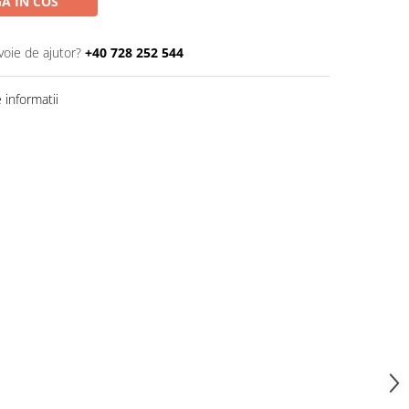
A IN COS
voie de ajutor?
+40 728 252 544
informatii