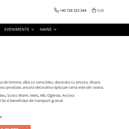
+40 728 252 544
0,00
EVENIMENTE
HAINE
a de timona, alba cu rama bleu, decorata cu ancora, sfoara,
e nou produse, ancora decorativa lipita pe rama este din rasina.
leu, Scoici, Marin, Melc, Alb, Oglinda, Ancora
lei si beneficiezi de transport gratuit
a