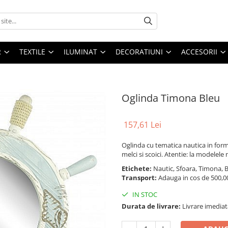
R
TEXTILE
ILUMINAT
DECORATIUNI
ACCESORII
Oglinda Timona Bleu
157,61 Lei
Oglinda cu tematica nautica in form
melci si scoici. Atentie: la modelel
Etichete:
Nautic, Sfoara, Timona, B
Transport:
Adauga in cos de 500,00 
IN STOC
Durata de livrare:
Livrare imediat