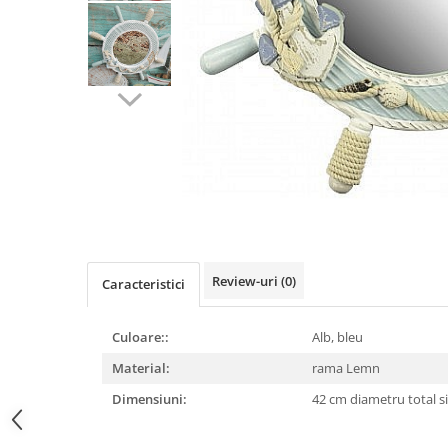
Figurine
Barci, vapoare, ambarcatiuni
Pesti
Decoratiuni care se agata
Tablouri
Review-uri
(0)
Caracteristici
Culoare::
Alb, bleu
Material:
rama Lemn
Dimensiuni:
42 cm diametru total s