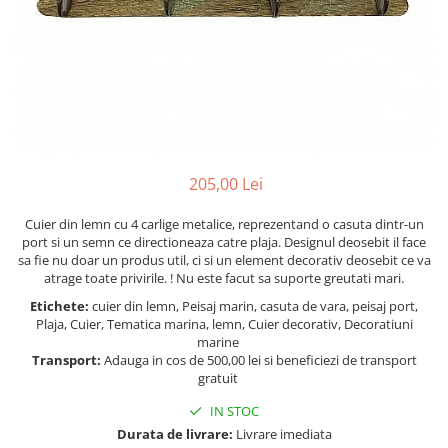
Figurine
Barci, vapoare, ambarcatiuni
Pesti
Decoratiuni care se agata
Tablouri
205,00 Lei
Cuier din lemn cu 4 carlige metalice, reprezentand o casuta dintr-un
port si un semn ce directioneaza catre plaja. Designul deosebit il face
sa fie nu doar un produs util, ci si un element decorativ deosebit ce va
atrage toate privirile. ! Nu este facut sa suporte greutati mari.
Etichete:
cuier din lemn, Peisaj marin, casuta de vara, peisaj port,
Plaja, Cuier, Tematica marina, lemn, Cuier decorativ, Decoratiuni
marine
Transport:
Adauga in cos de 500,00 lei si beneficiezi de transport
gratuit
IN STOC
Durata de livrare:
Livrare imediata