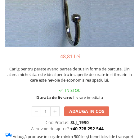
Figurine
Barci, vapoare, ambarcatiuni
Pesti
Decoratiuni care se agata
Tablouri
48,81 Lei
Carlig pentru perete avand partea de sus in forma de barcuta. Din
alama nichelata, este ideal pentru incaperile decorate in stil marin in
care este nevoie de economisirea spatiului.
IN STOC
Durata de livrare:
Livrare imediata
ADAUGA IN COS
Cod Produs:
SLJ_1990
Ai nevoie de ajutor?
+40 728 252 544
Adaugă produse în coș de minim 500 lei și beneficiezi de transport