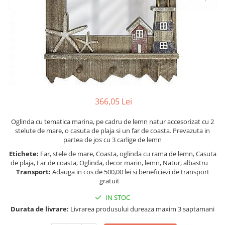
Figurine
Barci, vapoare, ambarcatiuni
Pesti
Decoratiuni care se agata
Tablouri
366,05 Lei
Oglinda cu tematica marina, pe cadru de lemn natur accesorizat cu 2
stelute de mare, o casuta de plaja si un far de coasta. Prevazuta in
partea de jos cu 3 carlige de lemn
Etichete:
Far, stele de mare, Coasta, oglinda cu rama de lemn, Casuta
de plaja, Far de coasta, Oglinda, decor marin, lemn, Natur, albastru
Transport:
Adauga in cos de 500,00 lei si beneficiezi de transport
gratuit
IN STOC
Durata de livrare:
Livrarea produsului dureaza maxim 3 saptamani