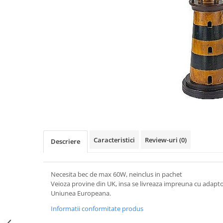
Figurine
Barci, vapoare, ambarcatiuni
Pesti
Decoratiuni care se agata
Tablouri
Caracteristici
Review-uri
(0)
Descriere
Necesita bec de max 60W, neinclus in pachet
Veioza provine din UK, insa se livreaza impreuna cu adapto
Uniunea Europeana.
Informatii conformitate produs