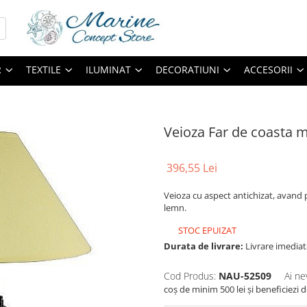
R
TEXTILE
ILUMINAT
DECORATIUNI
ACCESORII
Veioza Far de coasta 
396,55 Lei
Veioza cu aspect antichizat, avand 
lemn.
STOC EPUIZAT
Durata de livrare:
Livrare imediat
Cod Produs:
NAU-52509
Ai ne
coș de minim 500 lei și beneficiezi 