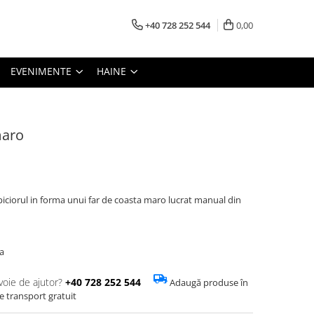
+40 728 252 544
0,00
EVENIMENTE
HAINE
maro
piciorul in forma unui far de coasta maro lucrat manual din
a
voie de ajutor?
+40 728 252 544
Adaugă produse în
de transport gratuit