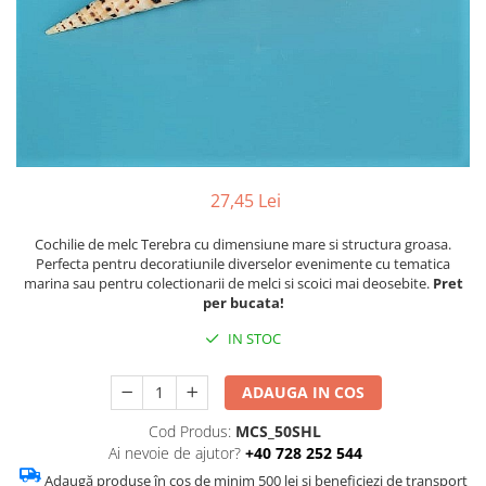
Figurine
Barci, vapoare, ambarcatiuni
Pesti
Decoratiuni care se agata
Tablouri
27,45 Lei
Cochilie de melc Terebra cu dimensiune mare si structura groasa.
Perfecta pentru decoratiunile diverselor evenimente cu tematica
marina sau pentru colectionarii de melci si scoici mai deosebite.
Pret
per bucata!
IN STOC
ADAUGA IN COS
Cod Produs:
MCS_50SHL
Ai nevoie de ajutor?
+40 728 252 544
Adaugă produse în coș de minim 500 lei și beneficiezi de transport