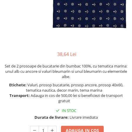
Figurine
Barci, vapoare, ambarcatiuni
Pesti
Decoratiuni care se agata
Tablouri
38,64 Lei
Set de 2 prosoape de bucatarie din bumbac 100%, cu tematica marina:
unul alb cu ancore si valuri bleumarin si unul bleumarin cu elementele
albe.
Etichete:
Valuri, prosop bucatarie, prosop ancore, prosop 40x60,
tematica nautica, decor marin, tema marina
Transport:
Adauga in cos de 500,00 lei si beneficiezi de transport
gratuit
IN STOC
Durata de livrare:
Livrare imediata
ADAUGA IN COS