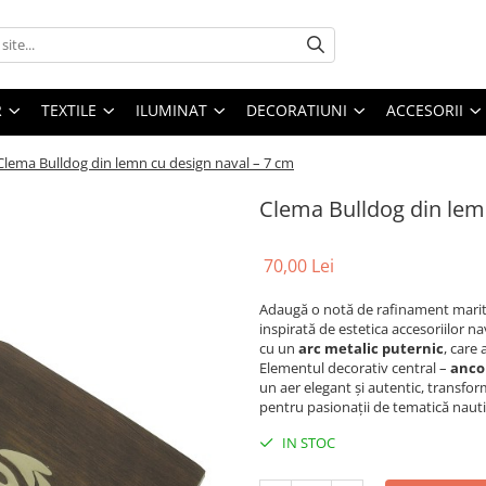
R
TEXTILE
ILUMINAT
DECORATIUNI
ACCESORII
Clema Bulldog din lemn cu design naval – 7 cm
Clema Bulldog din lem
70,00 Lei
Adaugă o notă de rafinament marit
inspirată de estetica accesoriilor 
cu un
arc metalic puternic
, care
Elementul decorativ central –
anco
un aer elegant și autentic, transfo
pentru pasionații de tematică naut
IN STOC