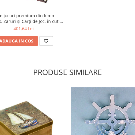
de jocuri premium din lemn –
 Zaruri și Cărți de Joc, în cutie
esham cu inserții din alamă
401,64 Lei
(21×18×5 cm)
ADAUGA IN COS
PRODUSE SIMILARE