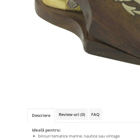
Figurine
Barci, vapoare, ambarcatiuni
Pesti
Decoratiuni care se agata
Tablouri
Review-uri
(0)
FAQ
Descriere
Ideală pentru:
birouri tematice marine, nautice sau vintage