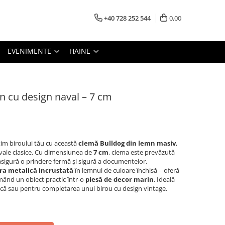
+40 728 252 544
0,00
EVENIMENTE
HAINE
n cu design naval – 7 cm
im biroului tău cu această
clemă Bulldog din lemn masiv
,
navale clasice. Cu dimensiunea de
7 cm
, clema este prevăzută
 asigură o prindere fermă și sigură a documentelor.
ra metalică incrustată
în lemnul de culoare închisă – oferă
rmând un obiect practic într-o
piesă de decor marin
. Ideală
ică sau pentru completarea unui birou cu design vintage.