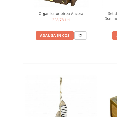
Organizator birou Ancora
Set 
Domino,
228,78 Lei
She
ADAUGA IN COS