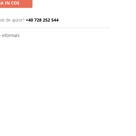
A IN COS
oie de ajutor?
+40 728 252 544
informatii