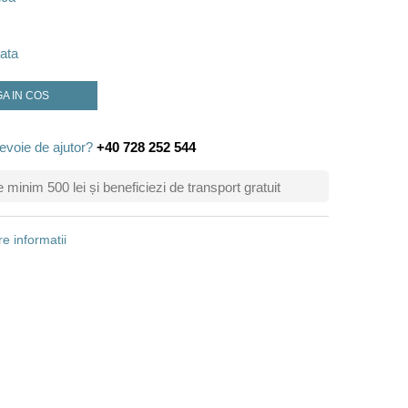
ata
A IN COS
evoie de ajutor?
+40 728 252 544
inim 500 lei și beneficiezi de transport gratuit
e informatii