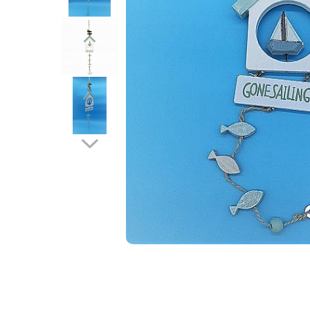
Barci, vapoare, ambarcatiuni
Pesti
Decoratiuni care se agata
Tablouri