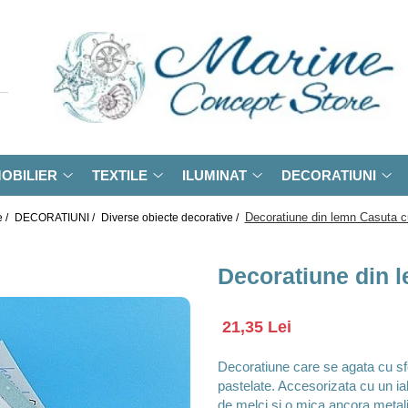
OBILIER
TEXTILE
ILUMINAT
DECORATIUNI
Decoratiune din lemn Casuta c
 /
DECORATIUNI /
Diverse obiecte decorative /
Decoratiune din l
21,35 Lei
Decoratiune care se agata cu sfo
pastelate. Accesorizata cu un iah
de melci si o mica ancora metal