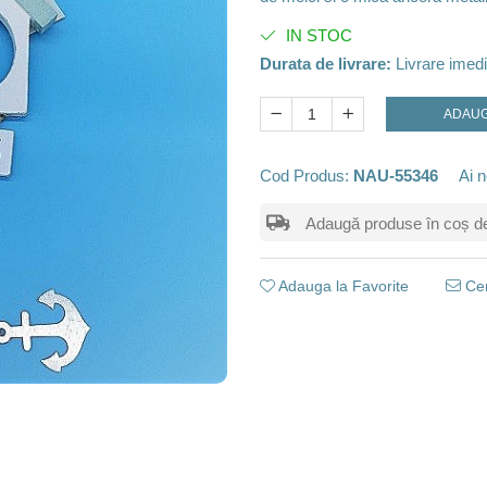
IN STOC
Durata de livrare:
Livrare imedi
ADAUG
Cod Produs:
NAU-55346
Ai n
Adaugă produse în coș de m
Adauga la Favorite
Cer