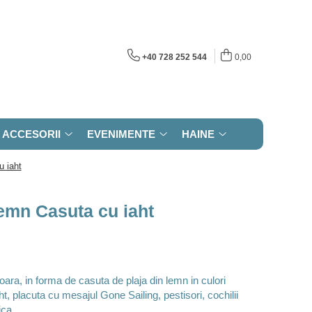
+40 728 252 544
0,00
ACCESORII
EVENIMENTE
HAINE
u iaht
emn Casuta cu iaht
ara, in forma de casuta de plaja din lemn in culori
t, placuta cu mesajul Gone Sailing, pestisori, cochilii
ica