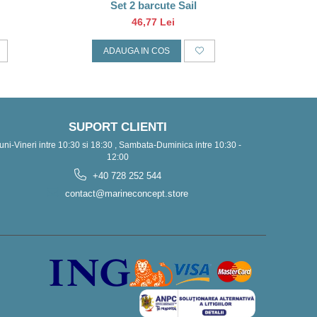
Set 2 barcute Sail
Decoratiu
46,77 Lei
ADAUGA IN COS
A
SUPORT CLIENTI
uni-Vineri intre 10:30 si 18:30 , Sambata-Duminica intre 10:30 -
12:00
+40 728 252 544
contact@marineconcept.store