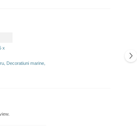
5 x
tru, Decoratiuni marine,
view.