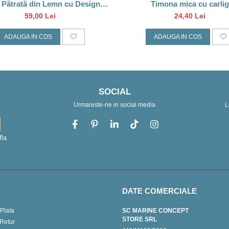
 Pătrată din Lemn cu Design
Timona mica cu carlig
Vapor Albastru, 9*9CM
59,00 Lei
24,40 Lei
ADAUGA IN COS
ADAUGA IN COS
SOCIAL
Urmareste-ne in social media
L
fla
DATE COMERCIALE
Plata
SC MARINE CONCEPT
STORE SRL
 Retur