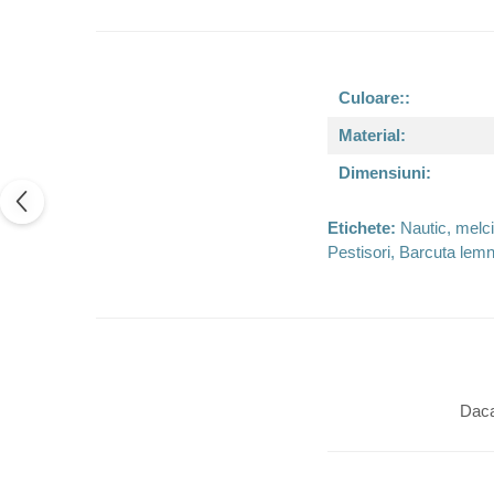
Culoare::
Material:
Dimensiuni:
Etichete:
Nautic, melci
Pestisori, Barcuta lem
Daca