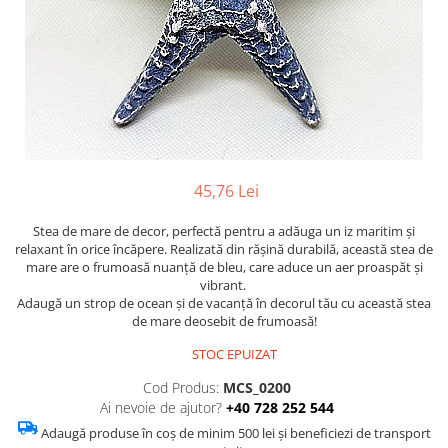
Figurine
Barci, vapoare, ambarcatiuni
Pesti
Decoratiuni care se agata
Tablouri
45,76 Lei
Stea de mare de decor, perfectă pentru a adăuga un iz maritim și
relaxant în orice încăpere. Realizată din rășină durabilă, această stea de
mare are o frumoasă nuanță de bleu, care aduce un aer proaspăt și
vibrant.
Adaugă un strop de ocean și de vacanță în decorul tău cu această stea
de mare deosebit de frumoasă!
STOC EPUIZAT
Cod Produs:
MCS_0200
Ai nevoie de ajutor?
+40 728 252 544
Adaugă produse în coș de minim 500 lei și beneficiezi de transport