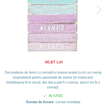
Barci, vapoare, ambarcatiuni
Pesti
Decoratiuni care se agata
Tablouri
40,67 Lei
Decoratiune de lemn cu tematica marina avand scris un mesaj
inspirational pentru pasionatii de sirene (in traducere:
Intotdeauna fii tu insuti, dar daca poti fi o sirena, atunci sa fii o
sirena!).
IN STOC
Durata de livrare:
Livrare imediata