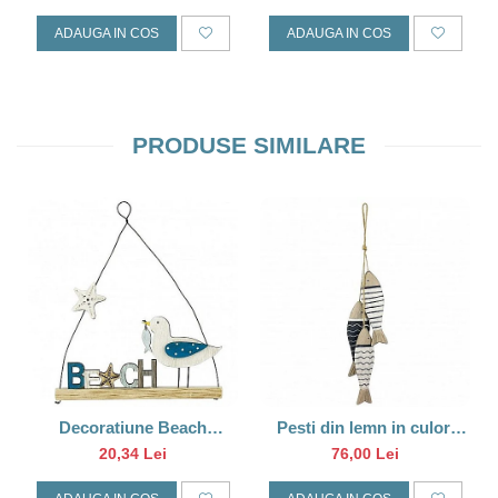
ADAUGA IN COS
ADAUGA IN COS
PRODUSE SIMILARE
Decoratiune Beach
Pesti din lemn in culori
pescarus
marine
20,34 Lei
76,00 Lei