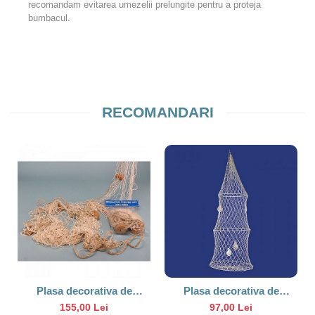
recomandam evitarea umezelii prelungite pentru a proteja
bumbacul.
RECOMANDARI
Plasa decorativa de
Plasa decorativa de
pescuit cu plute, 2.5x1.5m
pescuit, 60cm ( Juvelnic
155,00 Lei
97,00 Lei
decorativ )