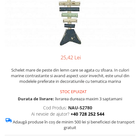
Figurine
Barci, vapoare, ambarcatiuni
Pesti
Decoratiuni care se agata
Tablouri
25,42 Lei
Schelet mare de peste din lemn care se agata cu sfoara. In culori
marine contrastante si avand aspect usor invechit, este unul din
modelele preferate in decoratiunile cu tematica marina
STOC EPUIZAT
Durata de livrare:
livrarea dureaza maxim 3 saptamani
Cod Produs:
NAU-52780
Ai nevoie de ajutor?
+40 728 252 544
Adaugă produse în coș de minim 500 lei și beneficiezi de transport
gratuit