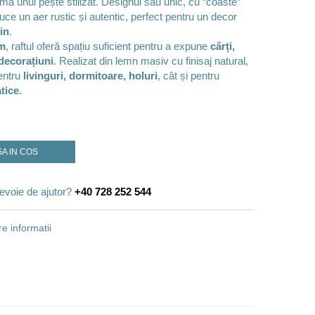
rma unui pește stilizat. Designul său unic, cu “coaste”
uce un aer rustic și autentic, perfect pentru un decor
in
.
m
, raftul oferă spațiu suficient pentru a expune
cărți,
decorațiuni
. Realizat din lemn masiv cu finisaj natural,
pentru
livinguri, dormitoare, holuri
, cât și pentru
tice
.
A IN COS
evoie de ajutor?
+40 728 252 544
e informatii