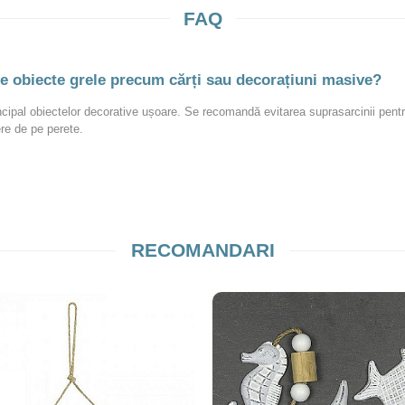
FAQ
ne obiecte grele precum cărți sau decorațiuni masive?
incipal obiectelor decorative ușoare. Se recomandă evitarea suprasarcinii pentr
re de pe perete.
RECOMANDARI