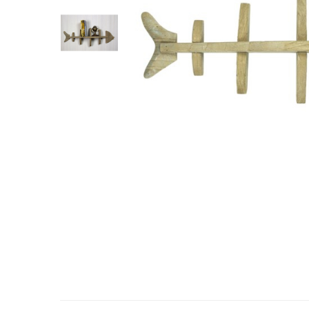
Barci, vapoare, ambarcatiuni
Pesti
Decoratiuni care se agata
Tablouri