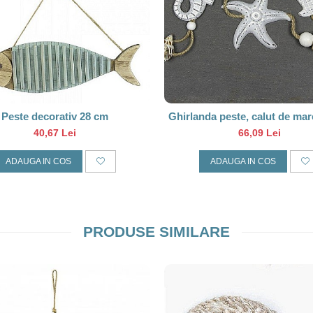
Peste decorativ 28 cm
Ghirlanda peste, calut de mare
de mare, 90cm
40,67 Lei
66,09 Lei
ADAUGA IN COS
ADAUGA IN COS
PRODUSE SIMILARE