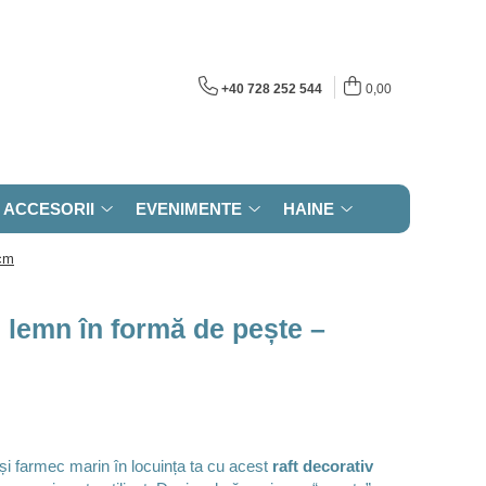
+40 728 252 544
0,00
ACCESORII
EVENIMENTE
HAINE
 cm
n lemn în formă de pește –
 și farmec marin în locuința ta cu acest
raft decorativ