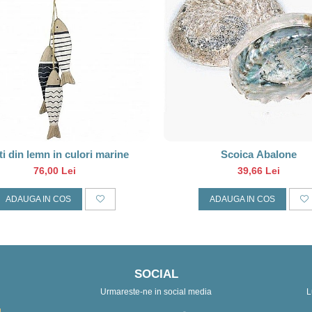
i din lemn in culori marine
Scoica Abalone
76,00 Lei
39,66 Lei
ADAUGA IN COS
ADAUGA IN COS
SOCIAL
Urmareste-ne in social media
L