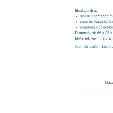
Ideal pentru:
decoruri tematice ma
case de vacanță, ter
expunerea obiectelor
Dimensiuni:
66 x 23 x
Material:
lemn natural f
Informatii conformitate pr
Daca