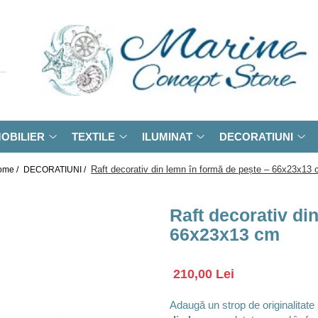
OBILIER
TEXTILE
ILUMINAT
DECORATIUNI
Raft decorativ din lemn în formă de pește – 66x23x13
ome /
DECORATIUNI /
Raft decorativ di
66x23x13 cm
210,00 Lei
Adaugă un strop de originalitate