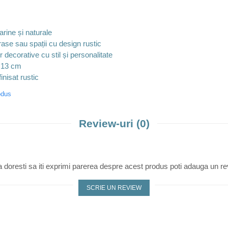
rine și naturale
ase sau spații cu design rustic
 decorative cu stil și personalitate
 13 cm
inisat rustic
odus
Review-uri
(0)
 doresti sa iti exprimi parerea despre acest produs poti adauga un re
SCRIE UN REVIEW