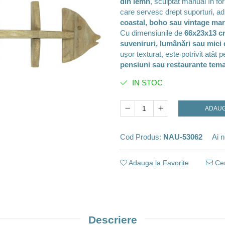
din lemn
, sculptat manual în fo
care servesc drept suporturi, ad
coastal, boho sau vintage mar
Cu dimensiunile de
66x23x13 c
suveniruri, lumânări sau mici 
ușor texturat, este potrivit atât 
pensiuni sau restaurante tema
IN STOC
ADAUG
Cod Produs:
NAU-53062
Ai n
Adauga la Favorite
Cer
Descriere