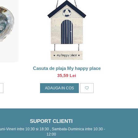
Casuta de plaja My happy place
Sc
35,59 Lei
ADAUGA IN COS
A
SUPORT CLIENTI
uni-Vineri intre 10:30 si 18:30 , Sambata-Duminica intre 10:30 -
12:00