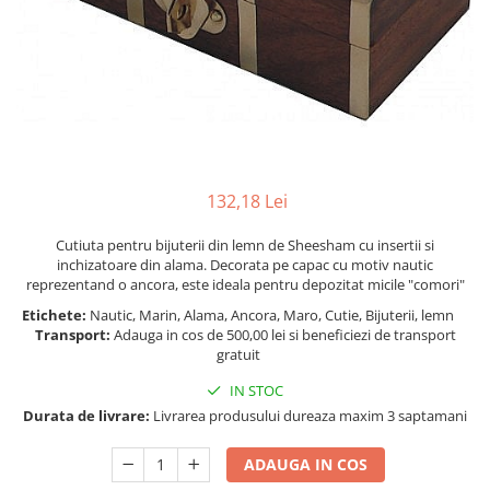
Figurine
Barci, vapoare, ambarcatiuni
Pesti
Decoratiuni care se agata
Tablouri
132,18 Lei
Cutiuta pentru bijuterii din lemn de Sheesham cu insertii si
inchizatoare din alama. Decorata pe capac cu motiv nautic
reprezentand o ancora, este ideala pentru depozitat micile "comori"
Etichete:
Nautic, Marin, Alama, Ancora, Maro, Cutie, Bijuterii, lemn
Transport:
Adauga in cos de 500,00 lei si beneficiezi de transport
gratuit
IN STOC
Durata de livrare:
Livrarea produsului dureaza maxim 3 saptamani
ADAUGA IN COS