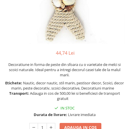
Figurine
Barci, vapoare, ambarcatiuni
Pesti
Decoratiuni care se agata
Tablouri
44,74 Lei
Decoratiune in forma de peste din sfoara cu o varietate de melci si
scoici naturale. Ideal pentru a intregi decorul casei tale de la malul
marii.
Etichete:
Nautic, decor nautic, stil marin, pestisor decor, Scoici, decor
marin, peste decorativ, scoici decorative, Decoratiuni marine
Transport:
Adauga in cos de 500,00 lei si beneficiezi de transport
gratuit
IN STOC
Durata de livrare:
Livrare imediata
ADAUGA IN COS