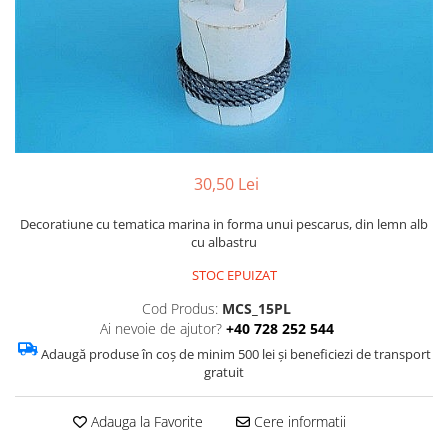
Figurine
Barci, vapoare, ambarcatiuni
Pesti
Decoratiuni care se agata
Tablouri
30,50 Lei
Decoratiune cu tematica marina in forma unui pescarus, din lemn alb
cu albastru
STOC EPUIZAT
Cod Produs:
MCS_15PL
Ai nevoie de ajutor?
+40 728 252 544
Adaugă produse în coș de minim 500 lei și beneficiezi de transport
gratuit
Adauga la Favorite
Cere informatii