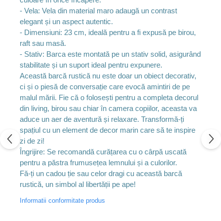
- Vela: Vela din material maro adaugă un contrast
elegant și un aspect autentic.
- Dimensiuni: 23 cm, ideală pentru a fi expusă pe birou,
raft sau masă.
- Stativ: Barca este montată pe un stativ solid, asigurând
stabilitate și un suport ideal pentru expunere.
Această barcă rustică nu este doar un obiect decorativ,
ci și o piesă de conversație care evocă amintiri de pe
malul mării. Fie că o folosești pentru a completa decorul
din living, birou sau chiar în camera copiilor, aceasta va
aduce un aer de aventură și relaxare. Transformă-ți
spațiul cu un element de decor marin care să te inspire
zi de zi!
Îngrijire: Se recomandă curățarea cu o cârpă uscată
pentru a păstra frumusețea lemnului și a culorilor.
Fă-ți un cadou ție sau celor dragi cu această barcă
rustică, un simbol al libertății pe ape!
Informatii conformitate produs