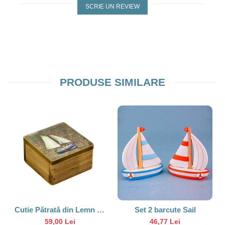
SCRIE UN REVIEW
PRODUSE SIMILARE
Cutie Pătrată din Lemn cu
Set 2 barcute Sail
Design Vapor Albastru,
59,00 Lei
46,77 Lei