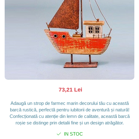
Barci, vapoare, ambarcatiuni
Pesti
Decoratiuni care se agata
Tablouri
73,21 Lei
Adaugă un strop de farmec marin decorului tău cu această
barcă rustică, perfectă pentru iubitorii de aventură și natură!
Confecționată cu atenție din lemn de calitate, această barcă
roșie se distinge prin detalii fine și un design atrăgător.
IN STOC