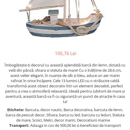
Figurine
Barci, vapoare, ambarcatiuni
Pesti
Decoratiuni care se agata
Tablouri
106,76 Lei
Îmbogățește-ți decorul cu această splendidă barcă din lemn, dotată cu
velă din pânză, sfoara si steluta de mare! Cu o înălțime de 28.6 cm,
acest velier elegant, în nuanțe de alb și bleu, aduce un aer marin
rafinat în orice încăpere. Cele 13 lumini LED cu o strălucire caldă
transformă acest obiect decorativ într-un element deosebit, perfect
pentru a crea o atmosferă relaxantă. Ideală pentru iubitorii de mare și
aventură, această barcă va fi cu siguranță un punct de atracție în casa
ta!
Etichete:
Barcuta, decor nautic, Barca decorativa, barcuta de lemn,
barca de pescuit decor, Sfoara, barca cu led, barcuta cu leduri, Steluta
de mare, Scoici, Melci, decor marin, Decoratiuni marine
Transport:
Adauga in cos de 500,00 lei si beneficiezi de transport