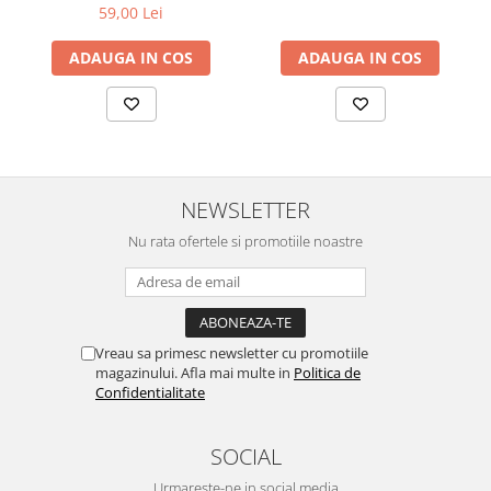
9*9CM
59,00 Lei
ADAUGA IN COS
ADAUGA IN COS
NEWSLETTER
Nu rata ofertele si promotiile noastre
Vreau sa primesc newsletter cu promotiile
magazinului. Afla mai multe in
Politica de
Confidentialitate
SOCIAL
Urmareste-ne in social media